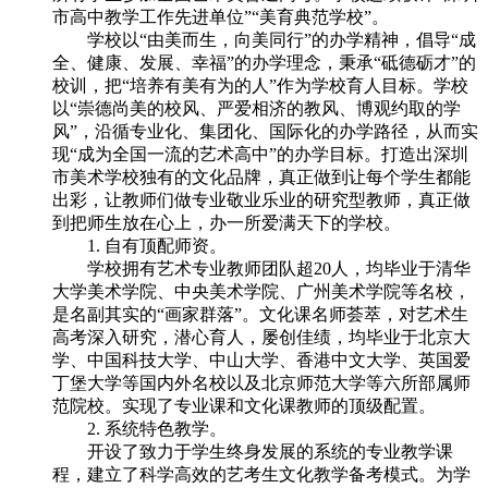
市高中教学工作先进单位”“美育典范学校”。
学校以“由美而生，向美同行”的办学精神，倡导“成
全、健康、发展、幸福”的办学理念，秉承“砥德砺才”的
校训，把“培养有美有为的人”作为学校育人目标。学校
以“崇德尚美的校风、严爱相济的教风、博观约取的学
风”，沿循专业化、集团化、国际化的办学路径，从而实
现“成为全国一流的艺术高中”的办学目标。打造出深圳
市美术学校独有的文化品牌，真正做到让每个学生都能
出彩，让教师们做专业敬业乐业的研究型教师，真正做
到把师生放在心上，办一所爱满天下的学校。
1. 自有顶配师资。
学校拥有艺术专业教师团队超20人，均毕业于清华
大学美术学院、中央美术学院、广州美术学院等名校，
是名副其实的“画家群落”。文化课名师荟萃，对艺术生
高考深入研究，潜心育人，屡创佳绩，均毕业于北京大
学、中国科技大学、中山大学、香港中文大学、英国爱
丁堡大学等国内外名校以及北京师范大学等六所部属师
范院校。实现了专业课和文化课教师的顶级配置。
2. 系统特色教学。
开设了致力于学生终身发展的系统的专业教学课
程，建立了科学高效的艺考生文化教学备考模式。为学