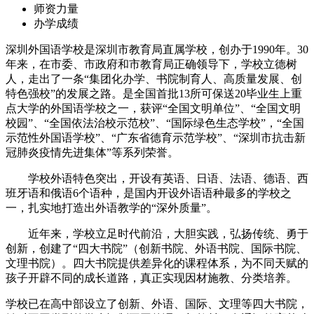
师资力量
办学成绩
深圳外国语学校是深圳市教育局直属学校，创办于1990年。30
年来，在市委、市政府和市教育局正确领导下，学校立德树
人，走出了一条“集团化办学、书院制育人、高质量发展、创
特色强校”的发展之路。是全国首批13所可保送20毕业生上重
点大学的外国语学校之一，获评“全国文明单位”、“全国文明
校园”、“全国依法治校示范校”、“国际绿色生态学校”，“全国
示范性外国语学校”、“广东省德育示范学校”、“深圳市抗击新
冠肺炎疫情先进集体”等系列荣誉。
学校外语特色突出，开设有英语、日语、法语、德语、西
班牙语和俄语6个语种，是国内开设外语语种最多的学校之
一，扎实地打造出外语教学的“深外质量”。
近年来，学校立足时代前沿，大胆实践，弘扬传统、勇于
创新，创建了“四大书院”（创新书院、外语书院、国际书院、
文理书院）。四大书院提供差异化的课程体系，为不同天赋的
孩子开辟不同的成长道路，真正实现因材施教、分类培养。
学校已在高中部设立了创新、外语、国际、文理等四大书院，