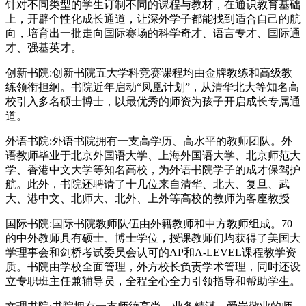
针对不同类型的学生订制不同的课程与教材，在通识教育基础
上，开辟个性化成长通道，让深外学子都能找到适合自己的航
向，培育出一批走向国际赛场的科学奇才、语言专才、国际通
才、强基英才。
创新书院:创新书院五大学科竞赛课程均由金牌教练和高级教
练领衔担纲。书院近年启动“凤凰计划”，从清华北大等知名高
校引入多名硕士博士，以最优秀的师资为孩子开启成长专属通
道。
外语书院:外语书院拥有一支高学历、高水平的教师团队。外
语教师毕业于北京外国语大学、上海外国语大学、北京师范大
学、香港中文大学等知名高校，为外语书院学子的成才保驾护
航。此外，书院还聘请了十几位来自清华、北大、复旦、武
大、港中文、北师大、北外、上外等高校的教师为客座教授
国际书院:国际书院教师队伍由外籍教师和中方教师组成。70
的中外教师具有硕士、博士学位，授课教师们均获得了美国大
学理事会和剑桥考试委员会认可的AP和A-LEVEL课程教学资
质。书院由学校全面管理，外方校长负责学术管理，同时还设
立专职班主任兼辅导员，全程全心全力引领指导和帮助学生。