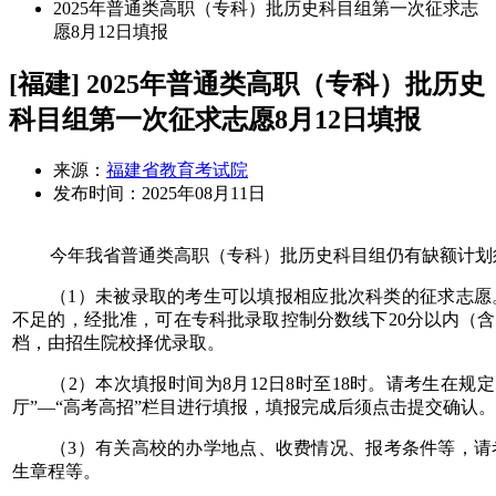
2025年普通类高职（专科）批历史科目组第一次征求志
愿8月12日填报
[福建] 2025年普通类高职（专科）批历史
科目组第一次征求志愿8月12日填报
来源：
福建省教育考试院
发布时间：
2025年08月11日
今年我省普通类高职（专科）批历史科目组仍有缺额计划
（
1
）未被录取的考生可以填报相应批次科类的征求志愿
不足的，经批准，可在专科批录取控制分数线下
20
分以内（含
档，由招生院校择优录取。
（
2
）本次填报时间为
8
月
12
日
8
时至
18
时。请考生在规定
厅”—“高考高招”栏目进行填报，填报完成后须点击提交确认。
（
3
）有关高校的办学地点、收费情况、报考条件等，请
生章程等。